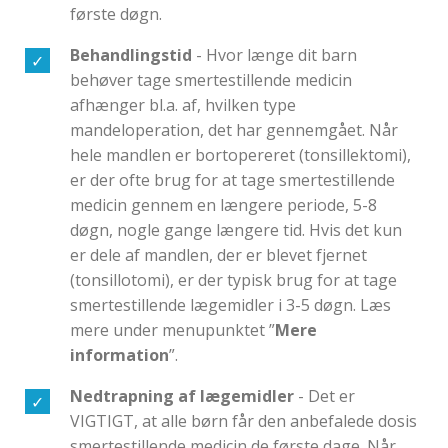
første døgn.
Behandlingstid
- Hvor længe dit barn
behøver tage smertestillende medicin
afhænger bl.a. af, hvilken type
mandeloperation, det har gennemgået. Når
hele mandlen er bortopereret (tonsillektomi),
er der ofte brug for at tage smertestillende
medicin gennem en længere periode, 5-8
døgn, nogle gange længere tid. Hvis det kun
er dele af mandlen, der er blevet fjernet
(tonsillotomi), er der typisk brug for at tage
smertestillende lægemidler i 3-5 døgn. Læs
mere under menupunktet ”
Mere
information
”.
Nedtrapning af lægemidler
- Det er
VIGTIGT, at alle børn får den anbefalede dosis
smertestillende medicin de første dage. Når