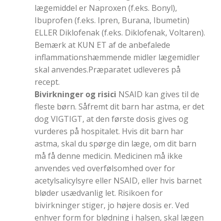
lægemiddel er Naproxen (f.eks. Bonyl),
Ibuprofen (f.eks. Ipren, Burana, Ibumetin)
ELLER Diklofenak (f.eks. Diklofenak, Voltaren).
Bemærk at KUN ET af de anbefalede
inflammationshæmmende midler lægemidler
skal anvendes.Præparatet udleveres på
recept.
Bivirkninger og risici
NSAID kan gives til de
fleste børn. Såfremt dit barn har astma, er det
dog VIGTIGT, at den første dosis gives og
vurderes på hospitalet. Hvis dit barn har
astma, skal du spørge din læge, om dit barn
må få denne medicin. Medicinen må ikke
anvendes ved overfølsomhed over for
acetylsalicylsyre eller NSAID, eller hvis barnet
bløder usædvanlig let. Risikoen for
bivirkninger stiger, jo højere dosis er. Ved
enhver form for blødning i halsen, skal lægen