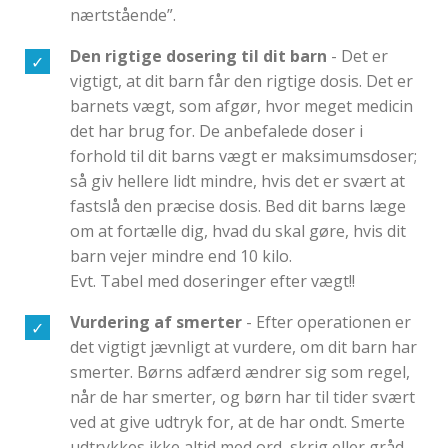
nærtstående”.
Den rigtige dosering til dit barn
- Det er
vigtigt, at dit barn får den rigtige dosis. Det er
barnets vægt, som afgør, hvor meget medicin
det har brug for. De anbefalede doser i
forhold til dit barns vægt er maksimumsdoser;
så giv hellere lidt mindre, hvis det er svært at
fastslå den præcise dosis. Bed dit barns læge
om at fortælle dig, hvad du skal gøre, hvis dit
barn vejer mindre end 10 kilo.
Evt. Tabel med doseringer efter vægt!!
Vurdering af smerter
- Efter operationen er
det vigtigt jævnligt at vurdere, om dit barn har
smerter. Børns adfærd ændrer sig som regel,
når de har smerter, og børn har til tider svært
ved at give udtryk for, at de har ondt. Smerte
udtrykkes ikke altid med ord, skrig eller gråd.