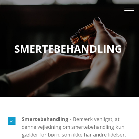
SMERTEBEHANDLING
Smertebehandling
- Bemærk venligst, at
denne vejledning om smertebehandling kun
gælder for børn, som ikke har andre lidelser,