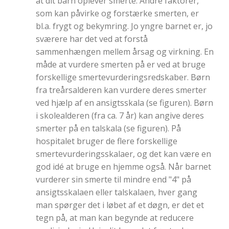
at dit barn oplever smerte. Andre faktorer,
som kan påvirke og forstærke smerten, er
bl.a. frygt og bekymring. Jo yngre barnet er, jo
sværere har det ved at forstå
sammenhængen mellem årsag og virkning. En
måde at vurdere smerten på er ved at bruge
forskellige smertevurderingsredskaber. Børn
fra treårsalderen kan vurdere deres smerter
ved hjælp af en ansigtsskala (se figuren). Børn
i skolealderen (fra ca. 7 år) kan angive deres
smerter på en talskala (se figuren). På
hospitalet bruger de flere forskellige
smertevurderingsskalaer, og det kan være en
god idé at bruge en hjemme også. Når barnet
vurderer sin smerte til mindre end "4" på
ansigtsskalaen eller talskalaen, hver gang
man spørger det i løbet af et døgn, er det et
tegn på, at man kan begynde at reducere