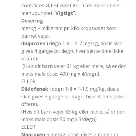
kontaktes ØJEBLIKKELIGT. Læs mere under
menupunktet ”
Vigtigt
”.
Dosering
mg/kg = milligram pr. kilo kropsvægt som
barnet vejer.
Ibuprofen
i døgn 1-8 = 5-7 mg/kg, dosis skal
gives 4 gange pr. døgn, hver sjette time (ikke
oftere).
(Hvis dit barn vejer 61 kg eller mere, så er den
maksimale dosis 400 mg x 4/døgn).
ELLER
Diklofenak
i døgn 1-8 = 1-1,5 mg/kg, dosis
skal gives 3 gange pr. døgn, hver 8. time (ikke
oftere).
(Hvis dit barn vejer 33 kg eller mere, så er den
maksimale dosis 50 mg x 3/døgn).
ELLER
Naproxen
5 mg/kg, dosis gives 2 gange pr.